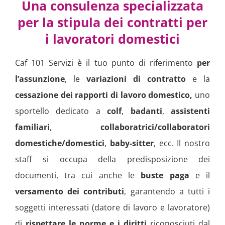
Una consulenza specializzata
per la stipula dei contratti per
i lavoratori domestici
Caf 101 Servizi è il tuo punto di riferimento
per
l’assunzione
, le
variazioni di contratto
e la
cessazione dei rapporti di lavoro domestico,
uno
sportello dedicato a
colf
,
badanti
,
assistenti
familiari
,
collaboratrici/collaboratori
domestiche/domestici
,
baby-sitter
, ecc. Il nostro
staff si occupa della predisposizione dei
documenti, tra cui anche le
buste paga
e il
versamento dei contributi
, garantendo a tutti i
soggetti interessati (datore di lavoro e lavoratore)
di
rispettare le norme e i diritti
riconosciuti dal